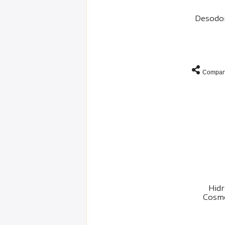
Desodor
Compart
Hidr
Cosmé