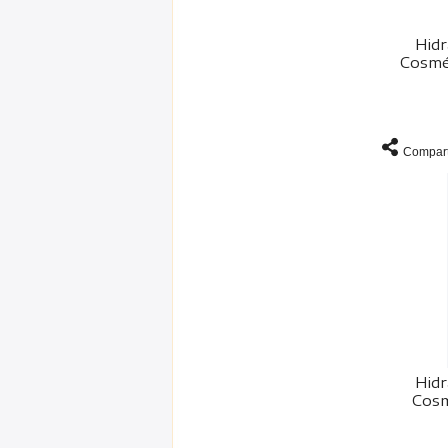
Hidr
Cosmét
Compart
Hidr
Cosm