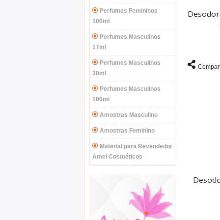
Perfumes Femininos
Desodora
100ml
Perfumes Masculinos
17ml
Perfumes Masculinos
Compart
30ml
Perfumes Masculinos
100ml
Amostras Masculino
Amostras Feminino
Material para Revendedor
Amei Cosméticos
Desodo