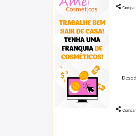
Compart
Desod
Compart