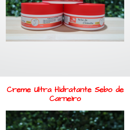
SEBO DE CARNEIRO
LINHA CAPILAR FEMININA
LINHA CAPILAR MASCULINA AMEI COSMÃ©TICOS
HIDRATANTES
Creme Ultra Hidratante Sebo de
Carneiro