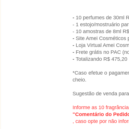
-
10 perfumes de 30ml R
- 1 estojo/mostruário p
- 10 amostras de 8ml R$
-
Site Amei Cosméticos p
-
Loja Virtual Amei Cosm
-
Frete grátis no PAC (n
-
Totalizando R$ 475,20
*Caso efetue o pagamen
cheio.
Sugestão de venda para
Informe as 10 fragrânc
"Comentário do Pedid
, caso opte por não info