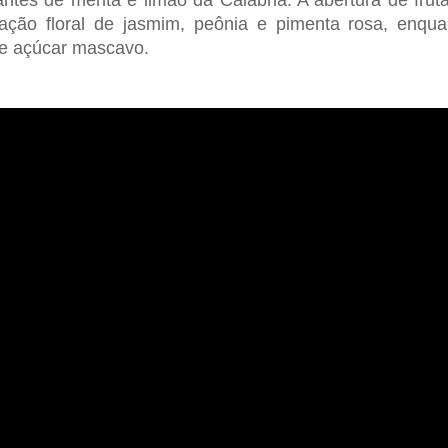
antes de menta e limão da Calábria. A abertura de fruta
ação floral de jasmim, peônia e pimenta rosa, enqu
 e açúcar mascavo.