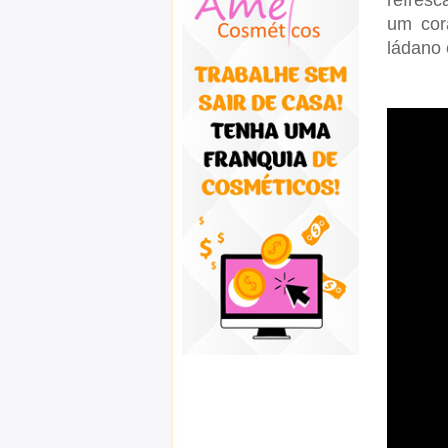
refresc
um cor
ládano