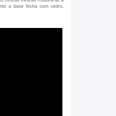
s cítricas frescas mistura-se a
anto a base fecha com cedro,