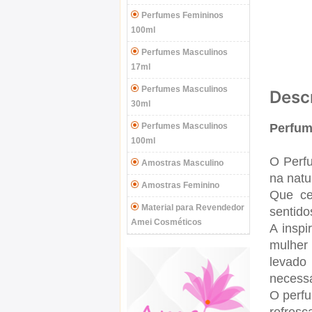
Perfumes Femininos
100ml
Perfumes Masculinos
17ml
Perfumes Masculinos
Desc
30ml
Perfumes Masculinos
Perfum
100ml
O Perfu
Amostras Masculino
na nat
Amostras Feminino
Que ce
Material para Revendedor
sentid
Amei Cosméticos
A inspi
mulher 
levado
necessá
O perfu