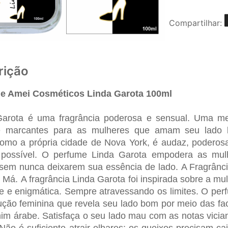
Compartilhar:
rição
e Amei Cosméticos Linda Garota 100ml
Garota
é uma fragrância poderosa e sensual. Uma me
e marcantes para as mulheres que amam seu lad
omo a própria cidade de Nova York, é audaz, poderos
 possível. O perfume Linda Garota empodera as mul
 sem nunca deixarem sua essência de lado.
A Fragrânc
é Má
.
A fragrância Linda Garota foi inspirada sobre a m
e e enigmática. Sempre atravessando os limites.
O per
ção feminina que revela seu lado bom por meio das fa
im árabe. Satisfaça o seu lado mau com as notas vician