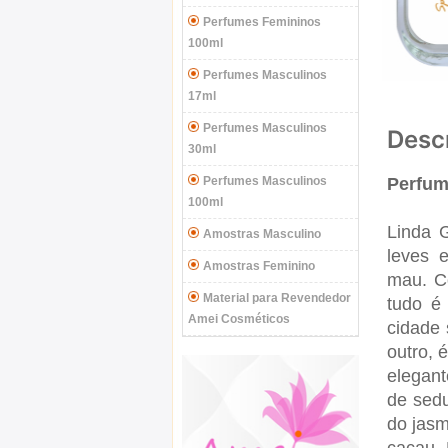
Perfumes Femininos
100ml
Perfumes Masculinos
17ml
Perfumes Masculinos
Desc
30ml
Perfumes Masculinos
Perfum
100ml
Linda 
Amostras Masculino
leves 
Amostras Feminino
mau.
C
Material para Revendedor
tudo é
Amei Cosméticos
cidade
outro, 
elegant
de sedu
do jasm