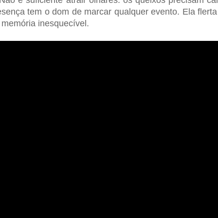
Não é suficiente atrair olhares: os queixos precisam ca
sença tem o dom de marcar qualquer evento. Ela flerta
memória inesquecível.