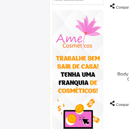
Compart
Body 
Compart