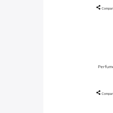
Compart
Perfume
Compart