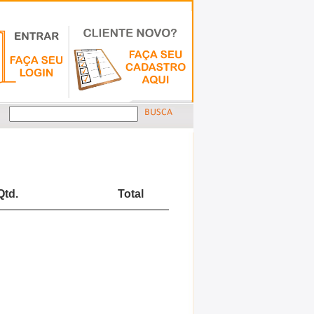
Qtd.
Total